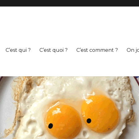
C’est qui ?
C’est quoi ?
C’est comment ?
On j
s livres