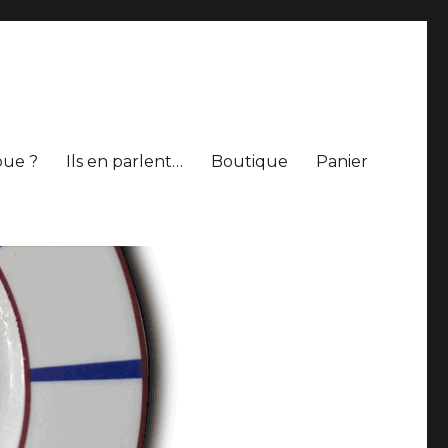
oue ?
Ils en parlent…
Boutique
Panier