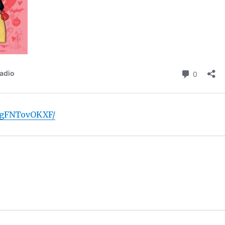
h/gFNTovOKXF/