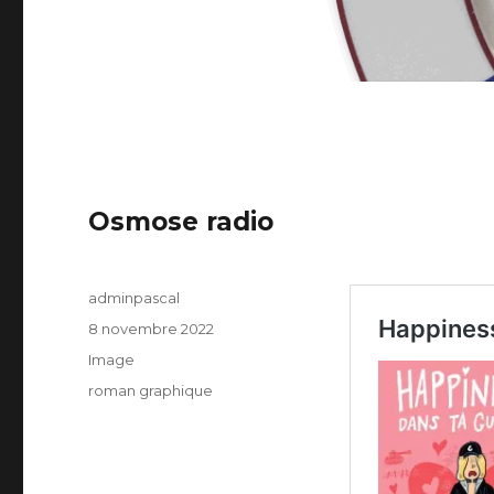
Osmose radio
Auteur
adminpascal
Publié
8 novembre 2022
le
Format
Image
Catégories
roman graphique