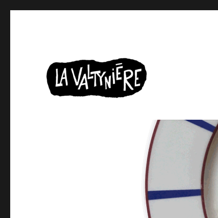
Une maison d’edition pour « vieux » qui lisent encore de
la valtynière