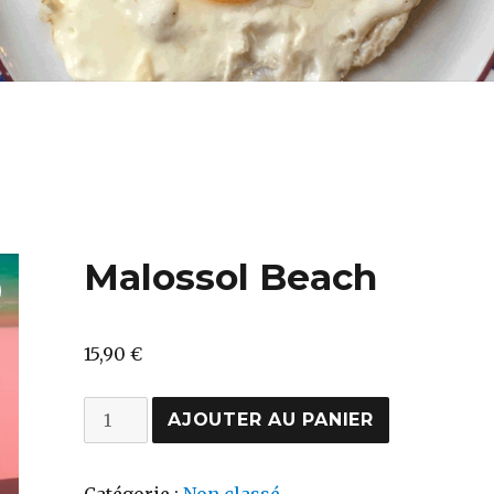
Malossol Beach
15,90
€
quantité
AJOUTER AU PANIER
de
Malossol
Catégorie :
Non classé