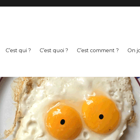
C’est qui ?
C’est quoi ?
C’est comment ?
On j
s livres