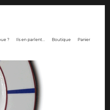
oue ?
Ils en parlent…
Boutique
Panier