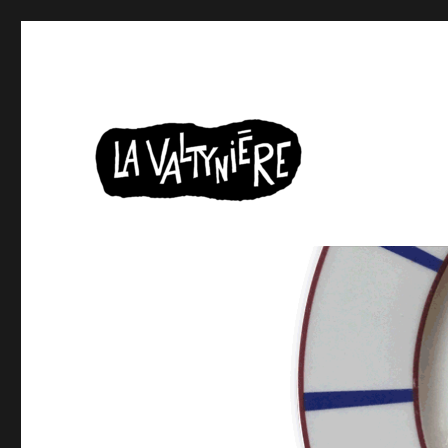
Une maison d’edition pour « vieux » qui lisent encore de
la valtynière