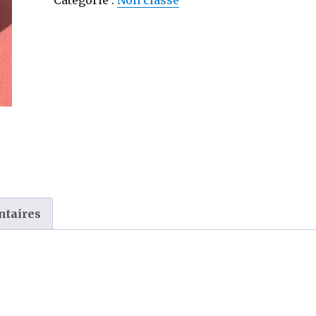
Beach
ntaires